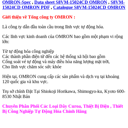
OMRON-Spec
,
Data sheet S8VM-15024CD OMRON
,
S8VM-
15024CD OMRON PDF
,
Catalogue S8VM-15024CD OMRON
Giới thiệu về Tổng công ty OMRON :
Là công ty dẫn đầu toàn cầu trong lĩnh vực tự động hóa.
Các lĩnh vực kinh doanh của OMRON bao gồm một phạm vi rộng
lớn:
Từ tự động hóa công nghiệp
Các thành phần điện tử đến các hệ thống xã hội bao gồm
Cổng soát vé tự động và máy điều hòa năng lượng mặt trời,
Cho lĩnh vực chăm sóc sức khỏe
Hiện tại, OMRON cung cấp các sản phẩm và dịch vụ tại khoảng
120 quốc gia và khu vực.
Trụ sở chính Đặt Tại Shiokoji Horikawa, Shimogyo-ku, Kyoto 600-
8530 Nhật Bản
Chuyên Phân Phối Các Loại Dây Curoa, Thiệt Bị Điện , Thiết
Bị Công Nghiệp Tự Động Hóa Chính Hãng