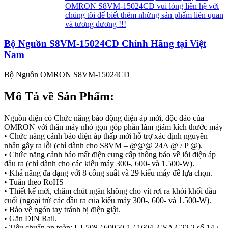
OMRON S8VM-15024CD vui lòng liên hệ với
chúng tôi để biết thêm những sản phẩm liên quan
và tương đương !!!
Bộ Nguồn S8VM-15024CD Chính Hãng tại Việt
Nam
Bộ Nguồn OMRON S8VM-15024CD
Mô Tả về Sản Phẩm:
Nguồn điện có Chức năng báo động điện áp mới, độc đáo của
OMRON với thân máy nhỏ gọn góp phần làm giảm kích thước máy
• Chức năng cảnh báo điện áp thấp mới hỗ trợ xác định nguyên
nhân gây ra lỗi (chỉ dành cho S8VM – @@@ 24A @ / P @).
• Chức năng cảnh báo mất điện cung cấp thông báo về lỗi điện áp
đầu ra (chỉ dành cho các kiểu máy 300-, 600- và 1.500-W).
• Khả năng đa dạng với 8 công suất và 29 kiểu máy để lựa chọn.
• Tuân theo RoHS
• Thiết kế mới, chăm chút ngăn không cho vít rơi ra khỏi khối đầu
cuối (ngoại trừ các đầu ra của kiểu máy 300-, 600- và 1.500-W).
• Bảo vệ ngón tay tránh bị điện giật.
• Gắn DIN Rail.
• Tiêu chuẩn an toàn: UL508 / 60950-1 / 1604, CSA C22.2 số 14 /