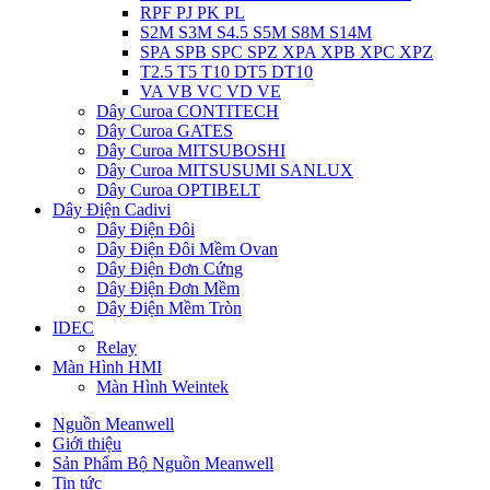
RPF PJ PK PL
S2M S3M S4.5 S5M S8M S14M
SPA SPB SPC SPZ XPA XPB XPC XPZ
T2.5 T5 T10 DT5 DT10
VA VB VC VD VE
Dây Curoa CONTITECH
Dây Curoa GATES
Dây Curoa MITSUBOSHI
Dây Curoa MITSUSUMI SANLUX
Dây Curoa OPTIBELT
Dây Điện Cadivi
Dây Điện Đôi
Dây Điện Đôi Mềm Ovan
Dây Điện Đơn Cứng
Dây Điện Đơn Mềm
Dây Điện Mềm Tròn
IDEC
Relay
Màn Hình HMI
Màn Hình Weintek
Nguồn Meanwell
Giới thiệu
Sản Phẩm Bộ Nguồn Meanwell
Tin tức