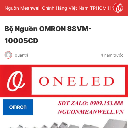
Nguồn Meanwell Chính Hãng Việt Nam TPHCM HN
Bộ Nguồn OMRON S8VM-
10005CD
quantri
4 năm trước