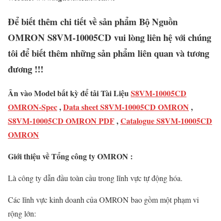
Để biết thêm chi tiết về sản phẩm Bộ Nguồn
OMRON S8VM-10005CD vui lòng liên hệ với chúng
tôi để biết thêm những sản phẩm liên quan và tương
đương !!!
Ân vào Model bất kỳ để tải Tài Liệu
S8VM-10005CD
OMRON-Spec
,
Data sheet S8VM-10005CD OMRON
,
S8VM-10005CD OMRON PDF
,
Catalogue S8VM-10005CD
OMRON
Giới thiệu về Tổng công ty OMRON :
Là công ty dẫn đầu toàn cầu trong lĩnh vực tự động hóa.
Các lĩnh vực kinh doanh của OMRON bao gồm một phạm vi
rộng lớn: