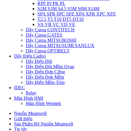
RPF PJ PK PL
S2M S3M S4.5 S5M S8M S14M
SPA SPB SPC SPZ XPA XPB XPC XPZ
T2.5 T5 T10 DT5 DT10
VA VB VC VD VE
Dây Curoa CONTITECH
Dây Curoa GATES
Dây Curoa MITSUBOSHI
Dây Curoa MITSUSUMI SANLUX
Dây Curoa OPTIBELT
Dây Điện Cadivi
Dây Điện Đôi
Dây Điện Đôi Mềm Ovan
Dây Điện Đơn Cứng
Dây Điện Đơn Mềm
Dây Điện Mềm Tròn
IDEC
Relay
Màn Hình HMI
Màn Hình Weintek
Nguồn Meanwell
Giới thiệu
Sản Phẩm Bộ Nguồn Meanwell
Tin tức