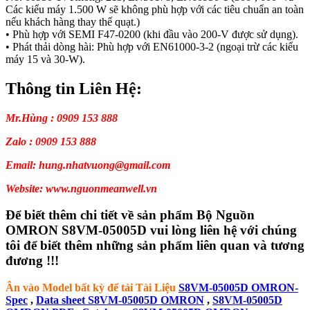
Các kiểu máy 1.500 W sẽ không phù hợp với các tiêu chuẩn an toàn
nếu khách hàng thay thế quạt.)
• Phù hợp với SEMI F47-0200 (khi đầu vào 200-V được sử dụng).
• Phát thải dòng hài: Phù hợp với EN61000-3-2 (ngoại trừ các kiểu
máy 15 và 30-W).
Thông tin Liên Hệ:
Mr.Hùng : 0909 153 888
Zalo : 0909 153 888
Email: hung.nhatvuong@gmail.com
Website: www.nguonmeanwell.vn
Để biết thêm chi tiết về sản phẩm Bộ Nguồn
OMRON S8VM-05005D vui lòng liên hệ với chúng
tôi để biết thêm những sản phẩm liên quan và tương
đương !!!
Ân vào Model bất kỳ để tải Tài Liệu
S8VM-05005D OMRON-
Spec
,
Data sheet S8VM-05005D OMRON
,
S8VM-05005D