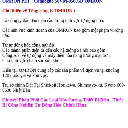
OMRON PDF
,
Catalogue S8VM-05005D OMRON
Giới thiệu về Tổng công ty OMRON :
Là công ty dẫn đầu toàn cầu trong lĩnh vực tự động hóa.
Các lĩnh vực kinh doanh của OMRON bao gồm một phạm vi rộng
lớn:
Từ tự động hóa công nghiệp
Các thành phần điện tử đến các hệ thống xã hội bao gồm
Cổng soát vé tự động và máy điều hòa năng lượng mặt trời,
Cho lĩnh vực chăm sóc sức khỏe
Hiện tại, OMRON cung cấp các sản phẩm và dịch vụ tại khoảng
120 quốc gia và khu vực.
Trụ sở chính Đặt Tại Shiokoji Horikawa, Shimogyo-ku, Kyoto 600-
8530 Nhật Bản
Chuyên Phân Phối Các Loại Dây Curoa, Thiệt Bị Điện , Thiết
Bị Công Nghiệp Tự Động Hóa Chính Hãng