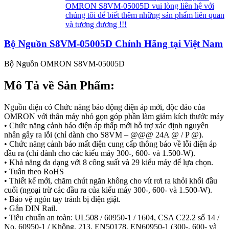
OMRON S8VM-05005D vui lòng liên hệ với
chúng tôi để biết thêm những sản phẩm liên quan
và tương đương !!!
Bộ Nguồn S8VM-05005D Chính Hãng tại Việt Nam
Bộ Nguồn OMRON S8VM-05005D
Mô Tả về Sản Phẩm:
Nguồn điện có Chức năng báo động điện áp mới, độc đáo của
OMRON với thân máy nhỏ gọn góp phần làm giảm kích thước máy
• Chức năng cảnh báo điện áp thấp mới hỗ trợ xác định nguyên
nhân gây ra lỗi (chỉ dành cho S8VM – @@@ 24A @ / P @).
• Chức năng cảnh báo mất điện cung cấp thông báo về lỗi điện áp
đầu ra (chỉ dành cho các kiểu máy 300-, 600- và 1.500-W).
• Khả năng đa dạng với 8 công suất và 29 kiểu máy để lựa chọn.
• Tuân theo RoHS
• Thiết kế mới, chăm chút ngăn không cho vít rơi ra khỏi khối đầu
cuối (ngoại trừ các đầu ra của kiểu máy 300-, 600- và 1.500-W).
• Bảo vệ ngón tay tránh bị điện giật.
• Gắn DIN Rail.
• Tiêu chuẩn an toàn: UL508 / 60950-1 / 1604, CSA C22.2 số 14 /
No. 60950-1 / Không. 213, EN50178, EN60950-1 (300-, 600- và