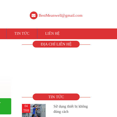
BestMeanwell@gmail.com
TIN TỨC
LIÊN HỆ
ĐỊA CHỈ LIÊN HỆ
TIN TỨC
Y
04
Sử dụng thiết bị không
TH8
đúng cách