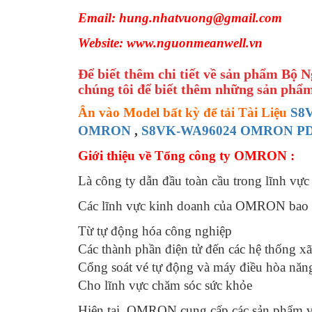
Email: hung.nhatvuong@gmail.com
Website: www.nguonmeanwell.vn
Để biết thêm chi tiết về sản phẩm B
chúng tôi để biết thêm những sản phẩm
Ân vào Model bất kỳ để tải Tài Liệu
S8
OMRON
,
S8VK-WA96024 OMRON P
Giới thiệu về Tổng công ty OMRON :
Là công ty dẫn đầu toàn cầu trong lĩnh vực
Các lĩnh vực kinh doanh của OMRON bao 
Từ tự động hóa công nghiệp
Các thành phần điện tử đến các hệ thống x
Cổng soát vé tự động và máy điều hòa năng
Cho lĩnh vực chăm sóc sức khỏe
Hiện tại, OMRON cung cấp các sản phẩm và