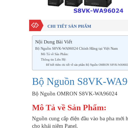
CHI TIẾT SẢN PHẨM
Nội Dung Bài Viết
Bộ Nguồn S8VK-WA96024 Chính Hãng tại Việt Nam
Mô Tả về Sản Phẩm:
Thông tin Liên Hệ:
Để biết thêm chi tiết về sản phẩm Bộ Nguồn OMRON S8VK-WA96024 vui
Bộ Nguồn S8VK-WA960
Bộ Nguồn OMRON S8VK-WA96024
Mô Tả về Sản Phẩm:
Nguồn cung cấp điện đầu vào ba pha mới hà
cho khái niệm Panel.