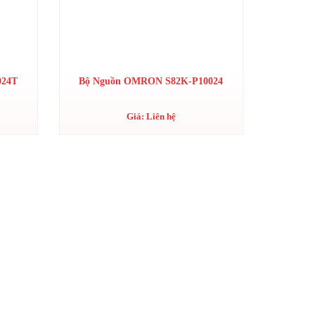
024T
Bộ Nguồn OMRON S82K-P10024
Giá: Liên hệ