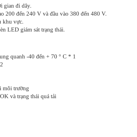
 gian đi dây.
ào 200 đến 240 V và đầu vào 380 đến 480 V.
u khu vực.
đèn LED giám sát trạng thái.
xung quanh -40 đến + 70 ° C * 1
 2
i môi trường
 OK và trạng thái quá tải