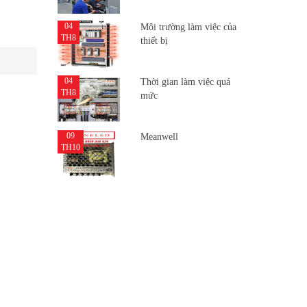
04
Môi trường làm việc của
TH8
thiết bị
04
Thời gian làm việc quá
TH8
mức
09
Meanwell
TH10