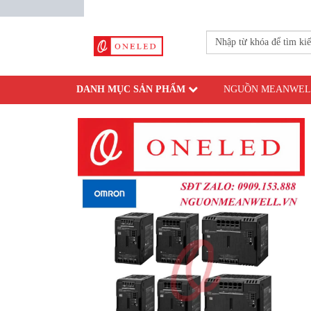
DANH MỤC SẢN PHẨM
NGUỒN MEANWEL