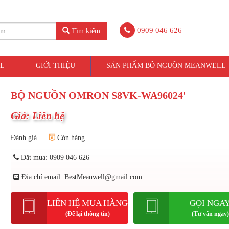
0909 046 626
Tìm kiếm
L
GIỚI THIỆU
SẢN PHẨM BỘ NGUỒN MEANWELL
BỘ NGUỒN OMRON S8VK-WA96024'
Giá: Liên hệ
Đánh giá
Còn hàng
Đặt mua: 0909 046 626
Địa chỉ email: BestMeanwell@gmail.com
LIÊN HỆ MUA HÀNG
GỌI NGA
(Để lại thông tin)
(Tư vấn ngay)