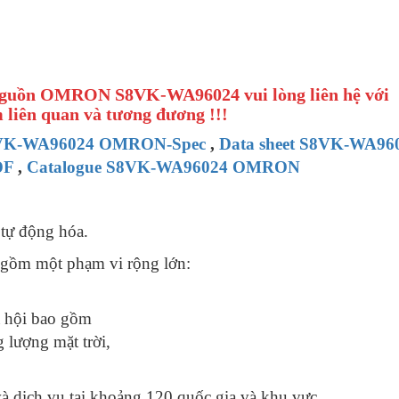
ộ Nguồn OMRON S8VK-WA96024 vui lòng liên hệ với
 liên quan và tương đương !!!
VK-WA96024 OMRON-Spec
,
Data sheet S8VK-WA96
DF
,
Catalogue S8VK-WA96024 OMRON
 tự động hóa.
gồm một phạm vi rộng lớn:
ã hội bao gồm
 lượng mặt trời,
 dịch vụ tại khoảng 120 quốc gia và khu vực.