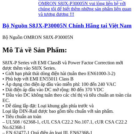
OMRON S8JX-P30005N vui lòng liên hệ với
chúng tôi để biết thêm những sản phẩm liên quan
và tương đương !!!
Bộ Nguồn S8JX-P30005N Chính Hãng tại Việt Nam
Bộ Nguồn OMRON S8JX-P30005N
Mô Tả về Sản Phẩm:
S8JX-P Series với EMI ClassB và Power Factor Correction mới
được thêm vào S8JX Series.
• Giới hạn phát thải dòng điện hài (tuân theo EN61000-3-2)
• Phù hợp với EMI EN55011 Class B
• Áp dụng cho điện áp đầu vào miễn phí: 100 đến 240 VAC
• Dải điện áp đầu vào DC mở rộng: 80 đến 370 VDC
* Đầu vào DC không tuân theo các chỉ thị và tiêu chuẩn an toàn của
EC.
• Dễ dàng lắp đặt: Loại khung gắn phía trước và
Loại lắp DIN-Rail được bao gồm tiêu chuẩn với sản phẩm.
• Tiêu chuẩn an toàn
– UL508 / 62368-1, cUL CSA C22.2 No.107.1, cUR CSA C22.2
No.62368-1
– EN 62477-1 Quá điện áp loại III, EN62368-1