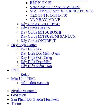
RPF PJ PK PL
S2M S3M S4.5 S5M S8M S14M
SPA SPB SPC SPZ XPA XPB XPC XPZ
T2.5 T5 T10 DT5 DT10
VA VB VC VD VE
Dây Curoa CONTITECH
Dây Curoa GATES
Dây Curoa MITSUBOSHI
Dây Curoa MITSUSUMI SANLUX
Dây Curoa OPTIBELT
Dây Điện Cadivi
Dây Điện Đôi
Dây Điện Đôi Mềm Ovan
Dây Điện Đơn Cứng
Dây Điện Đơn Mềm
Dây Điện Mềm Tròn
IDEC
Relay
Màn Hình HMI
Màn Hình Weintek
Nguồn Meanwell
Giới thiệu
Sản Phẩm Bộ Nguồn Meanwell
Tin tức