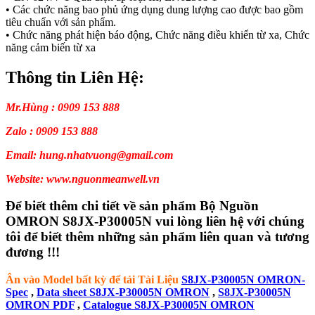
• Các chức năng bao phủ ứng dụng dung lượng cao được bao gồm
tiêu chuẩn với sản phẩm.
• Chức năng phát hiện báo động, Chức năng điều khiển từ xa, Chức
năng cảm biến từ xa
Thông tin Liên Hệ:
Mr.Hùng : 0909 153 888
Zalo : 0909 153 888
Email: hung.nhatvuong@gmail.com
Website: www.nguonmeanwell.vn
Để biết thêm chi tiết về sản phẩm Bộ Nguồn
OMRON S8JX-P30005N vui lòng liên hệ với chúng
tôi để biết thêm những sản phẩm liên quan và tương
đương !!!
Ân vào Model bất kỳ để tải Tài Liệu
S8JX-P30005N OMRON-
Spec
,
Data sheet S8JX-P30005N OMRON
,
S8JX-P30005N
OMRON PDF
,
Catalogue S8JX-P30005N OMRON