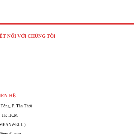
ẾT NỐI VỚI CHÚNG TÔI
IÊN HỆ
 Tông, P. Tân Thới
, TP. HCM
 ( MEANWELL )
l@gmail.com