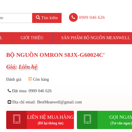
0909 046 626
Tìm kiếm
L
GIỚI THIỆU
SẢN PHẨM BỘ NGUỒN MEANWELL
BỘ NGUỒN OMRON S8JX-G60024C'
Giá: Liên hệ
Đánh giá
Còn hàng
Đặt mua: 0909 046 626
Địa chỉ email: BestMeanwell@gmail.com
LIÊN HỆ MUA HÀNG
GỌI NGA
(Để lại thông tin)
(Tư vấn ngay)