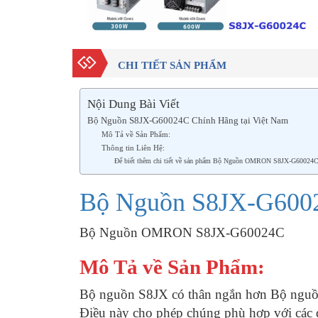
CHI TIẾT SẢN PHẨM
Nội Dung Bài Viết
Bộ Nguồn S8JX-G60024C Chính Hãng tại Việt Nam
Mô Tả về Sản Phẩm:
Thông tin Liên Hệ:
Để biết thêm chi tiết về sản phẩm Bộ Nguồn OMRON S8JX-G60024C vui
Bộ Nguồn S8JX-G6002
Bộ Nguồn OMRON S8JX-G60024C
Mô Tả về Sản Phẩm:
Bộ nguồn S8JX có thân ngắn hơn Bộ ng
Điều này cho phép chúng phù hợp với các đ