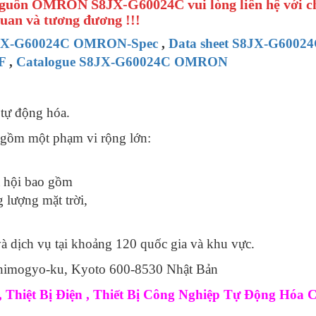
ộ Nguồn OMRON S8JX-G60024C vui lòng liên hệ với 
quan và tương đương !!!
JX-G60024C OMRON-Spec
,
Data sheet S8JX-G6002
F
,
Catalogue S8JX-G60024C OMRON
 tự động hóa.
gồm một phạm vi rộng lớn:
ã hội bao gồm
 lượng mặt trời,
 dịch vụ tại khoảng 120 quốc gia và khu vực.
 Shimogyo-ku, Kyoto 600-8530 Nhật Bản
Thiệt Bị Điện , Thiết Bị Công Nghiệp Tự Động Hóa 