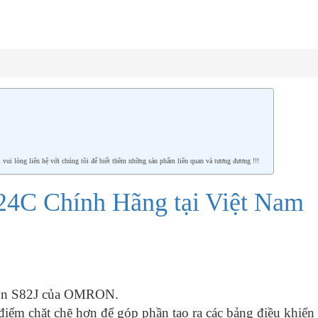
 lòng liên hệ với chúng tôi để biết thêm những sản phẩm liên quan và tương đương !!!
4C Chính Hãng tại Việt Nam
uồn S82J của OMRON.
iểm chặt chẽ hơn để góp phần tạo ra các bảng điều khiển