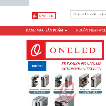
DANH MỤC SẢN PHẨM
NGUỒN MEANWEL