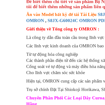
Để biết thêm chi tiết về sản phẩm B
tôi để biết thêm những sản phẩm liên 
Ân vào Model bất kỳ để tải Tài Liệu
S8
OMRON
,
S8JX-G60024C OMRON PD
Giới thiệu về Tổng công ty OMRON :
Là công ty dẫn đầu toàn cầu trong lĩnh vực
Các lĩnh vực kinh doanh của OMRON bao 
Từ tự động hóa công nghiệp
Các thành phần điện tử đến các hệ thống x
Cổng soát vé tự động và máy điều hòa năng
Cho lĩnh vực chăm sóc sức khỏe
Hiện tại, OMRON cung cấp các sản phẩm và
Trụ sở chính Đặt Tại Shiokoji Horikawa,
Chuyên Phân Phối Các Loại Dây Curoa, 
Hãng