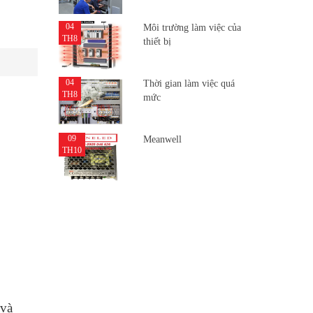
04
Môi trường làm việc của
TH8
thiết bị
04
Thời gian làm việc quá
TH8
mức
09
Meanwell
TH10
 và