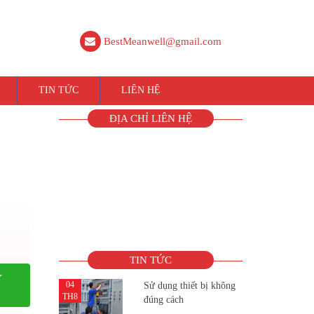
BestMeanwell@gmail.com
TIN TỨC
LIÊN HỆ
ĐỊA CHỈ LIÊN HỆ
TIN TỨC
Y
04
Sử dụng thiết bị không
TH8
đúng cách