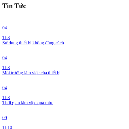
Tin Tức
04
Th8
Sử dụng thiết bị không đúng cách
04
Th8
Môi trường làm việc của thiết bị
04
Th8
Thời gian làm việc quá mức
09
Th10