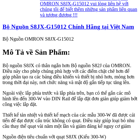
OMRON S8JX-G15012 vui lòng liên hệ với
chúng tôi để biết thêm những sản phẩm liên quan
và tương đương !!!
Bộ Nguồn S8JX-G15012 Chính Hãng tại Việt Nam
Bộ Nguồn OMRON S8JX-G15012
Mô Tả về Sản Phẩm:
Bộ nguồn S8JX có thân ngắn hơn Bộ nguồn S82J của OMRON.
Điều này cho phép chúng phù hợp với các điểm chặt chẽ hơn để
góp phần tạo ra các bảng điều khiển và thiết bị nhỏ hơn, mỏng hơn
trong thời đại này, nơi chức năng và mật độ gắn tiếp tục tăng lên.
Ngoài việc lắp phía trước và lắp phía trên, bạn có thể gắn các mô
hình lên đến 300-W vào DIN Rail để lắp đặt đơn giản giúp giảm bớt
công việc lắp đặt.
Thiết kế tản nhiệt và thiết kế mạch của các mẫu 300-W đã được cải
tiến để đạt được cấu trúc không có quạt. Điều này giúp loại bỏ nhu
cầu thay thế quạt vài năm một lần và giảm đáng kể nguy cơ giảm
Nguồn điện tiêu chuẩn với quạt S8JX (Kiểu 300-W)