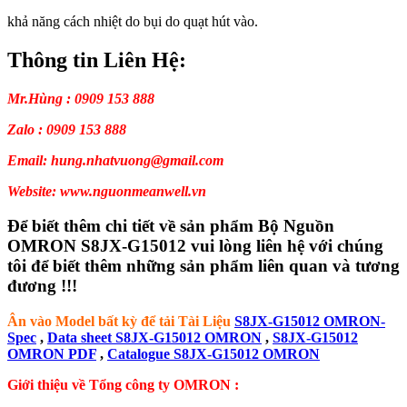
khả năng cách nhiệt do bụi do quạt hút vào.
Thông tin Liên Hệ:
Mr.Hùng : 0909 153 888
Zalo : 0909 153 888
Email: hung.nhatvuong@gmail.com
Website: www.nguonmeanwell.vn
Để biết thêm chi tiết về sản phẩm Bộ Nguồn
OMRON S8JX-G15012 vui lòng liên hệ với chúng
tôi để biết thêm những sản phẩm liên quan và tương
đương !!!
Ân vào Model bất kỳ để tải Tài Liệu
S8JX-G15012 OMRON-
Spec
,
Data sheet S8JX-G15012 OMRON
,
S8JX-G15012
OMRON PDF
,
Catalogue S8JX-G15012 OMRON
Giới thiệu về Tổng công ty OMRON :