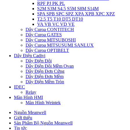
RPF PJ PK PL
S2M S3M S4.5 S5M S8M S14M
SPA SPB SPC SPZ XPA XPB XPC XPZ
T2.5 T5 T10 DT5 DT10
VA VB VC VD VE
Dây Curoa CONTITECH
Dây Curoa GATES
Dây Curoa MITSUBOSHI
Dây Curoa MITSUSUMI SANLUX
Dây Curoa OPTIBELT
Dây Điện Cadivi
Dây Điện Đôi
Dây Điện Đôi Mềm Ovan
Dây Điện Đơn Cứng
Dây Điện Đơn Mềm
Dây Điện Mềm Tròn
IDEC
Relay
Màn Hình HMI
Màn Hình Weintek
Nguồn Meanwell
Giới thiệu
Sản Phẩm Bộ Nguồn Meanwell
Tin tức