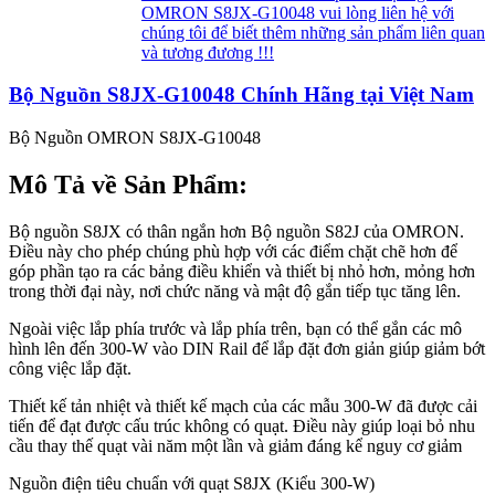
OMRON S8JX-G10048 vui lòng liên hệ với
chúng tôi để biết thêm những sản phẩm liên quan
và tương đương !!!
Bộ Nguồn S8JX-G10048 Chính Hãng tại Việt Nam
Bộ Nguồn OMRON S8JX-G10048
Mô Tả về Sản Phẩm:
Bộ nguồn S8JX có thân ngắn hơn Bộ nguồn S82J của OMRON.
Điều này cho phép chúng phù hợp với các điểm chặt chẽ hơn để
góp phần tạo ra các bảng điều khiển và thiết bị nhỏ hơn, mỏng hơn
trong thời đại này, nơi chức năng và mật độ gắn tiếp tục tăng lên.
Ngoài việc lắp phía trước và lắp phía trên, bạn có thể gắn các mô
hình lên đến 300-W vào DIN Rail để lắp đặt đơn giản giúp giảm bớt
công việc lắp đặt.
Thiết kế tản nhiệt và thiết kế mạch của các mẫu 300-W đã được cải
tiến để đạt được cấu trúc không có quạt. Điều này giúp loại bỏ nhu
cầu thay thế quạt vài năm một lần và giảm đáng kể nguy cơ giảm
Nguồn điện tiêu chuẩn với quạt S8JX (Kiểu 300-W)