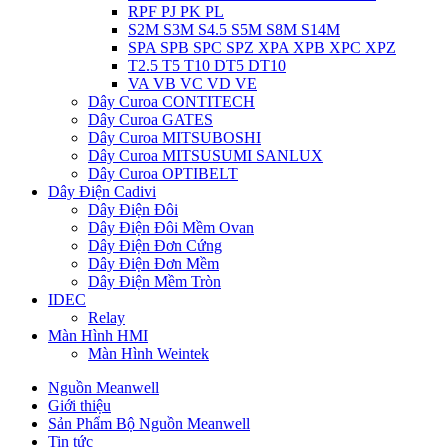
RPF PJ PK PL
S2M S3M S4.5 S5M S8M S14M
SPA SPB SPC SPZ XPA XPB XPC XPZ
T2.5 T5 T10 DT5 DT10
VA VB VC VD VE
Dây Curoa CONTITECH
Dây Curoa GATES
Dây Curoa MITSUBOSHI
Dây Curoa MITSUSUMI SANLUX
Dây Curoa OPTIBELT
Dây Điện Cadivi
Dây Điện Đôi
Dây Điện Đôi Mềm Ovan
Dây Điện Đơn Cứng
Dây Điện Đơn Mềm
Dây Điện Mềm Tròn
IDEC
Relay
Màn Hình HMI
Màn Hình Weintek
Nguồn Meanwell
Giới thiệu
Sản Phẩm Bộ Nguồn Meanwell
Tin tức