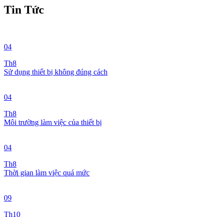
Tin Tức
04
Th8
Sử dụng thiết bị không đúng cách
04
Th8
Môi trường làm việc của thiết bị
04
Th8
Thời gian làm việc quá mức
09
Th10