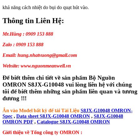
khả năng cách nhiệt do bụi do quạt hút vào.
Thông tin Liên Hệ:
Mr.Hùng : 0909 153 888
Zalo : 0909 153 888
Email: hung.nhatvuong@gmail.com
Website: www.nguonmeanwell.vn
Để biết thêm chi tiết về sản phẩm Bộ Nguồn
OMRON S8JX-G10048 vui lòng liên hệ với chúng
tôi để biết thêm những sản phẩm liên quan và tương
đương !!!
Ân vào Model bất kỳ để tải Tài Liệu
S8JX-G10048 OMRON-
Spec
,
Data sheet S8JX-G10048 OMRON
,
S8JX-G10048
OMRON PDF
,
Catalogue S8JX-G10048 OMRON
Giới thiệu về Tổng công ty OMRON :