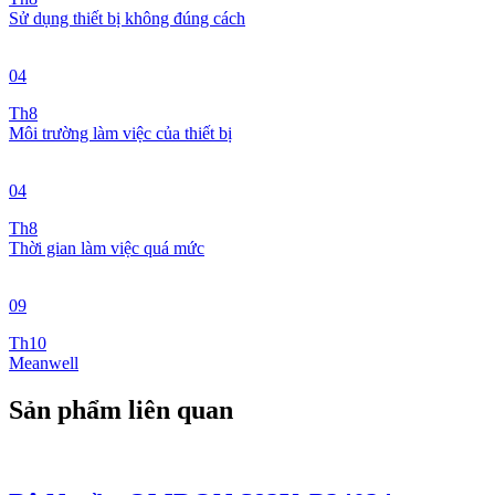
Sử dụng thiết bị không đúng cách
04
Th8
Môi trường làm việc của thiết bị
04
Th8
Thời gian làm việc quá mức
09
Th10
Meanwell
Sản phẩm liên quan