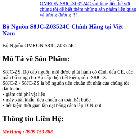
OMRON S8JC-Z03524C vui lòng liên hệ với
chúng tôi để biết thêm những sản phẩm liên quan
và tương đương !!!
Bộ Nguồn S8JC-Z03524C Chính Hãng tại Việt
Nam
Bộ Nguồn OMRON S8JC-Z03524C
Mô Tả về Sản Phẩm:
S8JC-ZS, Bộ cấp nguồn mới được phát hành có đánh dấu CE, các
mẫu bổ sung cho Bộ cấp điện tiết kiệm, sê-ri S8JC-Z.
S8JC-Z / S8JC-ZS là bộ nguồn tiêu chuẩn tốt nhất của chúng tôi
dành cho
• giảm chi phí vật liệu
• máy xuất khẩu, tiêu chuẩn an toàn bắt buộc
• tiết kiệm thời gian lắp đặt bằng cách lắp DIN-rail
Thông tin Liên Hệ:
Mr.Hùng : 0909 153 888