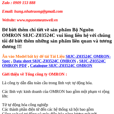
Zalo : 0909 153 888
Email: hung.nhatvuong@gmail.com
Website: www.nguonmeanwell.vn
Để biết thêm chi tiết về sản phẩm Bộ Nguồn
OMRON S8JC-Z03524C vui lòng liên hệ với chúng
tôi để biết thêm những sản phẩm liên quan và tương
đương !!!
Ân vào Model bất kỳ để tải Tài Liệu
S8JC-Z03524C OMRON-
Spec
,
Data sheet S8JC-Z03524C OMRON
,
S8JC-Z03524C
OMRON PDF
,
Catalogue S8JC-Z03524C OMRON
Giới thiệu về Tổng công ty OMRON :
Là công ty dẫn đầu toàn cầu trong lĩnh vực tự động hóa.
Các lĩnh vực kinh doanh của OMRON bao gồm một phạm vi rộng
lớn:
Từ tự động hóa công nghiệp
Các thành phần điện tử đến các hệ thống xã hội bao gồm
Cổng soát vé tự động và máy điều hòa năng lượng mặt trời,