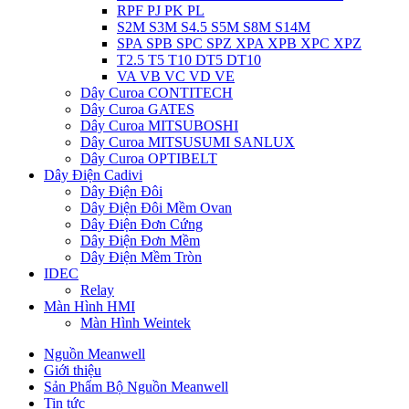
RPF PJ PK PL
S2M S3M S4.5 S5M S8M S14M
SPA SPB SPC SPZ XPA XPB XPC XPZ
T2.5 T5 T10 DT5 DT10
VA VB VC VD VE
Dây Curoa CONTITECH
Dây Curoa GATES
Dây Curoa MITSUBOSHI
Dây Curoa MITSUSUMI SANLUX
Dây Curoa OPTIBELT
Dây Điện Cadivi
Dây Điện Đôi
Dây Điện Đôi Mềm Ovan
Dây Điện Đơn Cứng
Dây Điện Đơn Mềm
Dây Điện Mềm Tròn
IDEC
Relay
Màn Hình HMI
Màn Hình Weintek
Nguồn Meanwell
Giới thiệu
Sản Phẩm Bộ Nguồn Meanwell
Tin tức