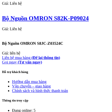
Giá: Liên hệ
Bộ Nguồn OMRON S82K-P09024
Giá: Liên hệ
Bộ Nguồn OMRON S8JC-Z03524C
Giá: liên hệ
Liên hệ mua hàng
(Để lại thông tin)
Gọi ngay
(Tư vấn ngay)
Hỗ trợ khách hàng
Hướng dẫn mua hàng
Vận chuyển – giao hàng
Chính sách và hình thức thanh toán
Thông tin truy cập
Đang online: 5