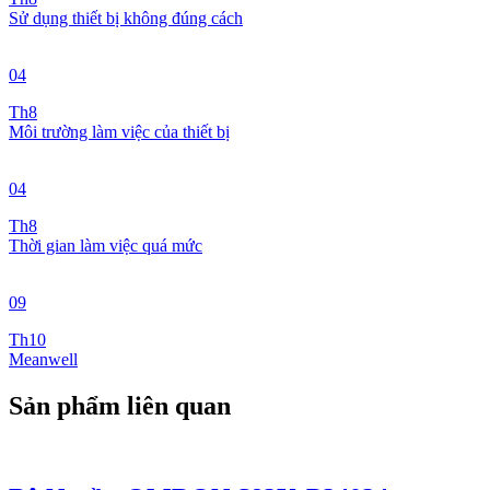
Sử dụng thiết bị không đúng cách
04
Th8
Môi trường làm việc của thiết bị
04
Th8
Thời gian làm việc quá mức
09
Th10
Meanwell
Sản phẩm liên quan