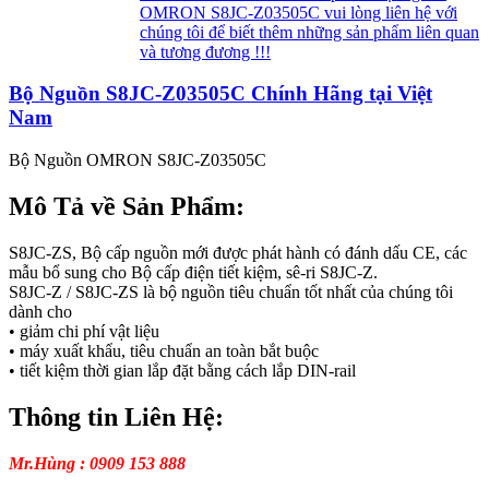
OMRON S8JC-Z03505C vui lòng liên hệ với
chúng tôi để biết thêm những sản phẩm liên quan
và tương đương !!!
Bộ Nguồn S8JC-Z03505C Chính Hãng tại Việt
Nam
Bộ Nguồn OMRON S8JC-Z03505C
Mô Tả về Sản Phẩm:
S8JC-ZS, Bộ cấp nguồn mới được phát hành có đánh dấu CE, các
mẫu bổ sung cho Bộ cấp điện tiết kiệm, sê-ri S8JC-Z.
S8JC-Z / S8JC-ZS là bộ nguồn tiêu chuẩn tốt nhất của chúng tôi
dành cho
• giảm chi phí vật liệu
• máy xuất khẩu, tiêu chuẩn an toàn bắt buộc
• tiết kiệm thời gian lắp đặt bằng cách lắp DIN-rail
Thông tin Liên Hệ:
Mr.Hùng : 0909 153 888