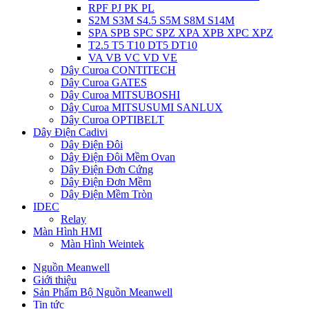
RPF PJ PK PL
S2M S3M S4.5 S5M S8M S14M
SPA SPB SPC SPZ XPA XPB XPC XPZ
T2.5 T5 T10 DT5 DT10
VA VB VC VD VE
Dây Curoa CONTITECH
Dây Curoa GATES
Dây Curoa MITSUBOSHI
Dây Curoa MITSUSUMI SANLUX
Dây Curoa OPTIBELT
Dây Điện Cadivi
Dây Điện Đôi
Dây Điện Đôi Mềm Ovan
Dây Điện Đơn Cứng
Dây Điện Đơn Mềm
Dây Điện Mềm Tròn
IDEC
Relay
Màn Hình HMI
Màn Hình Weintek
Nguồn Meanwell
Giới thiệu
Sản Phẩm Bộ Nguồn Meanwell
Tin tức