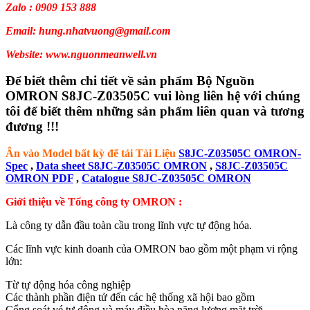
Zalo : 0909 153 888
Email: hung.nhatvuong@gmail.com
Website: www.nguonmeanwell.vn
Để biết thêm chi tiết về sản phẩm Bộ Nguồn
OMRON S8JC-Z03505C vui lòng liên hệ với chúng
tôi để biết thêm những sản phẩm liên quan và tương
đương !!!
Ân vào Model bất kỳ để tải Tài Liệu
S8JC-Z03505C OMRON-
Spec
,
Data sheet S8JC-Z03505C OMRON
,
S8JC-Z03505C
OMRON PDF
,
Catalogue S8JC-Z03505C OMRON
Giới thiệu về Tổng công ty OMRON :
Là công ty dẫn đầu toàn cầu trong lĩnh vực tự động hóa.
Các lĩnh vực kinh doanh của OMRON bao gồm một phạm vi rộng
lớn:
Từ tự động hóa công nghiệp
Các thành phần điện tử đến các hệ thống xã hội bao gồm
Cổng soát vé tự động và máy điều hòa năng lượng mặt trời,