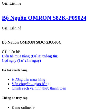
Giá: Liên hệ
Bộ Nguồn OMRON S82K-P09024
Giá: Liên hệ
Bộ Nguồn OMRON S8JC-Z03505C
Giá: liên hệ
Liên hệ mua hàng
(Để lại thông tin)
Gọi ngay
(Tư vấn ngay)
Hỗ trợ khách hàng
Hướng dẫn mua hàng
Vận chuyển – giao hàng
Chính sách và hình thức thanh toán
Thông tin truy cập
Đang online: 9