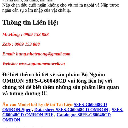
Nắp chặn đầu cuối ngăn không cho vít rơi ra ngoài và Nắp trước
ngăn cản sự xâm nhập của vật chất lạ.
Thông tin Liên Hệ:
Mr.Hùng : 0909 153 888
Zalo : 0909 153 888
Email: hung.nhatvuong@gmail.com
Website: www.nguonmeanwell.vn
Để biết thêm chi tiết về sản phẩm Bộ Nguồn
OMRON S8FS-G60048CD vui lòng liên hệ với
chúng tôi để biết thêm những sản phẩm liên quan
và tương đương !!!
Ân vào Model bất kỳ để tải Tài Liệu
S8FS-G60048CD
OMRON-Spec
,
Data sheet S8FS-G60048CD OMRON
,
S8FS-
G60048CD OMRON PDF
,
Catalogue S8FS-G60048CD
OMRON