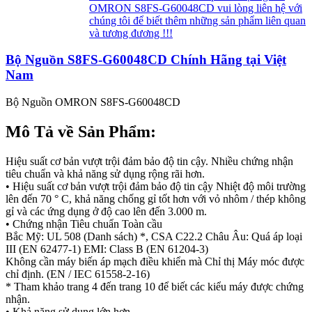
OMRON S8FS-G60048CD vui lòng liên hệ với
chúng tôi để biết thêm những sản phẩm liên quan
và tương đương !!!
Bộ Nguồn S8FS-G60048CD Chính Hãng tại Việt
Nam
Bộ Nguồn OMRON S8FS-G60048CD
Mô Tả về Sản Phẩm:
Hiệu suất cơ bản vượt trội đảm bảo độ tin cậy. Nhiều chứng nhận
tiêu chuẩn và khả năng sử dụng rộng rãi hơn.
• Hiệu suất cơ bản vượt trội đảm bảo độ tin cậy Nhiệt độ môi trường
lên đến 70 ° C, khả năng chống gỉ tốt hơn với vỏ nhôm / thép không
gỉ và các ứng dụng ở độ cao lên đến 3.000 m.
• Chứng nhận Tiêu chuẩn Toàn cầu
Bắc Mỹ: UL 508 (Danh sách) *, CSA C22.2 Châu Âu: Quá áp loại
III (EN 62477-1) EMI: Class B (EN 61204-3)
Không cần máy biến áp mạch điều khiển mà Chỉ thị Máy móc được
chỉ định. (EN / IEC 61558-2-16)
* Tham khảo trang 4 đến trang 10 để biết các kiểu máy được chứng
nhận.
• Khả năng sử dụng lớn hơn