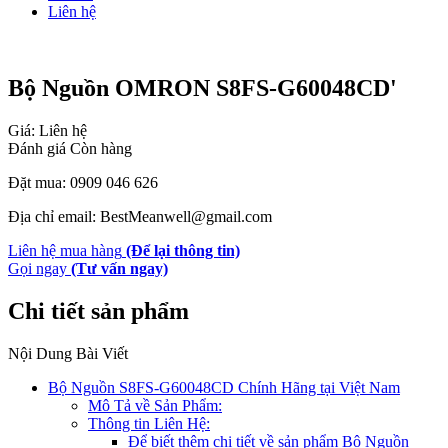
Liên hệ
Bộ Nguồn OMRON S8FS-G60048CD'
Giá: Liên hệ
Đánh giá
Còn hàng
Đặt mua: 0909 046 626
Địa chỉ email: BestMeanwell@gmail.com
Liên hệ mua hàng
(Để lại thông tin)
Gọi ngay
(Tư vấn ngay)
Chi tiết sản phẩm
Nội Dung Bài Viết
Bộ Nguồn S8FS-G60048CD Chính Hãng tại Việt Nam
Mô Tả về Sản Phẩm:
Thông tin Liên Hệ:
Để biết thêm chi tiết về sản phẩm Bộ Nguồn