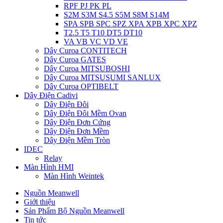
RPF PJ PK PL
S2M S3M S4.5 S5M S8M S14M
SPA SPB SPC SPZ XPA XPB XPC XPZ
T2.5 T5 T10 DT5 DT10
VA VB VC VD VE
Dây Curoa CONTITECH
Dây Curoa GATES
Dây Curoa MITSUBOSHI
Dây Curoa MITSUSUMI SANLUX
Dây Curoa OPTIBELT
Dây Điện Cadivi
Dây Điện Đôi
Dây Điện Đôi Mềm Ovan
Dây Điện Đơn Cứng
Dây Điện Đơn Mềm
Dây Điện Mềm Tròn
IDEC
Relay
Màn Hình HMI
Màn Hình Weintek
Nguồn Meanwell
Giới thiệu
Sản Phẩm Bộ Nguồn Meanwell
Tin tức