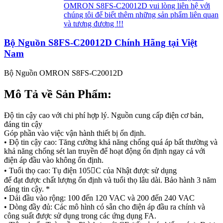
OMRON S8FS-C20012D vui lòng liên hệ với
chúng tôi để biết thêm những sản phẩm liên quan
và tương đương !!!
Bộ Nguồn S8FS-C20012D Chính Hãng tại Việt
Nam
Bộ Nguồn OMRON S8FS-C20012D
Mô Tả về Sản Phẩm:
Độ tin cậy cao với chi phí hợp lý. Nguồn cung cấp điện cơ bản,
đáng tin cậy
Góp phần vào việc vận hành thiết bị ổn định.
• Độ tin cậy cao: Tăng cường khả năng chống quá áp bất thường và
khả năng chống sét lan truyền để hoạt động ổn định ngay cả với
điện áp đầu vào không ổn định.
• Tuổi thọ cao: Tụ điện 105C của Nhật được sử dụng
để đạt được chất lượng ổn định và tuổi thọ lâu dài. Bảo hành 3 năm
đáng tin cậy. *
• Dải đầu vào rộng: 100 đến 120 VAC và 200 đến 240 VAC
• Dòng đầy đủ: Các mô hình có sẵn cho điện áp đầu ra chính và
công suất được sử dụng trong các ứng dụng FA.