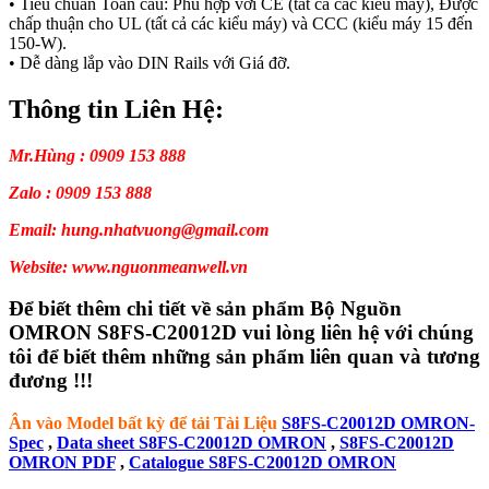
• Tiêu chuẩn Toàn cầu: Phù hợp với CE (tất cả các kiểu máy), Được
chấp thuận cho UL (tất cả các kiểu máy) và CCC (kiểu máy 15 đến
150-W).
• Dễ dàng lắp vào DIN Rails với Giá đỡ.
Thông tin Liên Hệ:
Mr.Hùng : 0909 153 888
Zalo : 0909 153 888
Email: hung.nhatvuong@gmail.com
Website: www.nguonmeanwell.vn
Để biết thêm chi tiết về sản phẩm Bộ Nguồn
OMRON S8FS-C20012D vui lòng liên hệ với chúng
tôi để biết thêm những sản phẩm liên quan và tương
đương !!!
Ân vào Model bất kỳ để tải Tài Liệu
S8FS-C20012D OMRON-
Spec
,
Data sheet S8FS-C20012D OMRON
,
S8FS-C20012D
OMRON PDF
,
Catalogue S8FS-C20012D OMRON