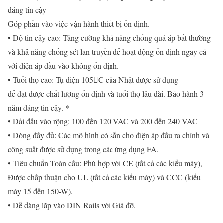
đáng tin cậy
Góp phần vào việc vận hành thiết bị ổn định.
• Độ tin cậy cao: Tăng cường khả năng chống quá áp bất thường
và khả năng chống sét lan truyền để hoạt động ổn định ngay cả
với điện áp đầu vào không ổn định.
• Tuổi thọ cao: Tụ điện 105C của Nhật được sử dụng
để đạt được chất lượng ổn định và tuổi thọ lâu dài. Bảo hành 3
năm đáng tin cậy. *
• Dải đầu vào rộng: 100 đến 120 VAC và 200 đến 240 VAC
• Dòng đầy đủ: Các mô hình có sẵn cho điện áp đầu ra chính và
công suất được sử dụng trong các ứng dụng FA.
• Tiêu chuẩn Toàn cầu: Phù hợp với CE (tất cả các kiểu máy),
Được chấp thuận cho UL (tất cả các kiểu máy) và CCC (kiểu
máy 15 đến 150-W).
• Dễ dàng lắp vào DIN Rails với Giá đỡ.