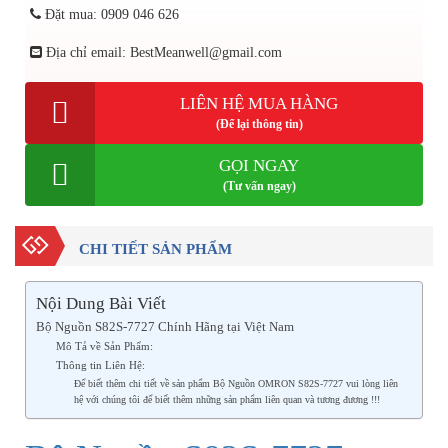
Đặt mua: 0909 046 626
Địa chỉ email: BestMeanwell@gmail.com
LIÊN HỆ MUA HÀNG
(Để lại thông tin)
GỌI NGAY
(Tư vấn ngay)
CHI TIẾT SẢN PHẨM
Nội Dung Bài Viết
Bộ Nguồn S82S-7727 Chính Hãng tại Việt Nam
Mô Tả về Sản Phẩm:
Thông tin Liên Hệ:
Để biết thêm chi tiết về sản phẩm Bộ Nguồn OMRON S82S-7727 vui lòng liên
hệ với chúng tôi để biết thêm những sản phẩm liên quan và tương đương !!!