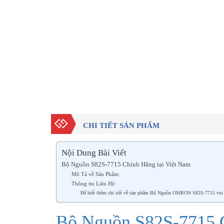
CHI TIẾT SẢN PHẨM
Nội Dung Bài Viết
Bộ Nguồn S82S-7715 Chính Hãng tại Việt Nam
Mô Tả về Sản Phẩm:
Thông tin Liên Hệ:
Để biết thêm chi tiết về sản phẩm Bộ Nguồn OMRON S82S-7715 vui lòn
Bộ Nguồn S82S-7715 C