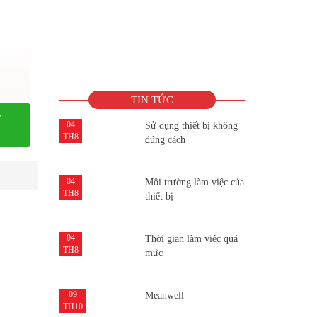
TIN TỨC
Y
04
Sử dụng thiết bị không
TH8
đúng cách
04
Môi trường làm việc của
TH8
thiết bị
04
Thời gian làm việc quá
TH8
mức
09
Meanwell
TH10