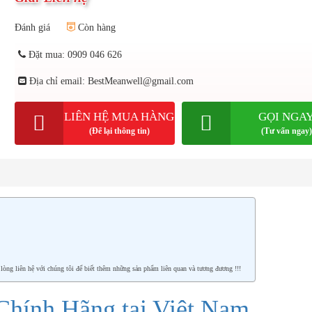
Đánh giá
Còn hàng
Đặt mua: 0909 046 626
Địa chỉ email: BestMeanwell@gmail.com
LIÊN HỆ MUA HÀNG
GỌI NGA
(Để lại thông tin)
(Tư vấn ngay)
g liên hệ với chúng tôi để biết thêm những sản phẩm liên quan và tương đương !!!
hính Hãng tại Việt Nam