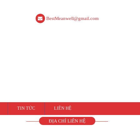
BestMeanwell@gmail.com
TIN TỨC
LIÊN HỆ
ĐỊA CHỈ LIÊN HỆ