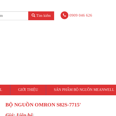
0909 046 626
Tìm kiếm
L
GIỚI THIỆU
SẢN PHẨM BỘ NGUỒN MEANWELL
BỘ NGUỒN OMRON S82S-7715'
Giá: Liên hệ