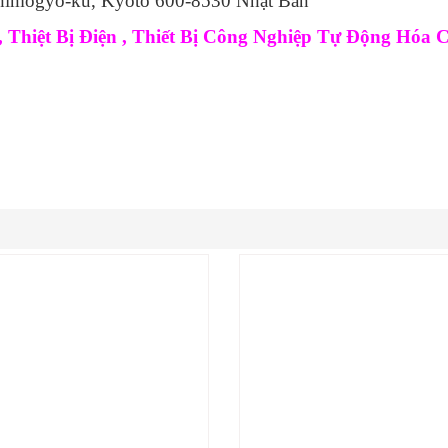
 Shimogyo-ku, Kyoto 600-8530 Nhật Bản
Thiệt Bị Điện , Thiết Bị Công Nghiệp Tự Động Hóa 