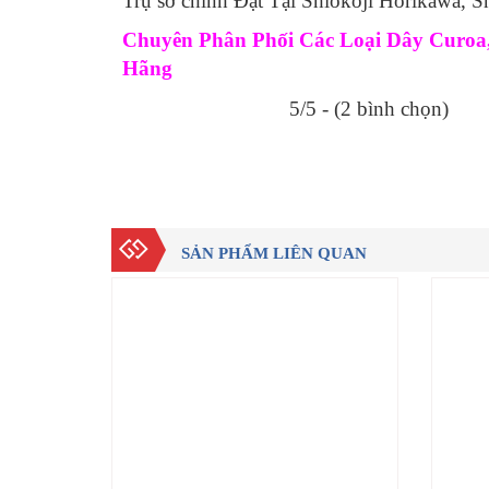
Trụ sở chính Đặt Tại Shiokoji Horikawa,
Chuyên Phân Phối Các Loại Dây Curoa, 
Hãng
5/5 - (2 bình chọn)
SẢN PHẨM LIÊN QUAN