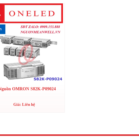
Nguồn OMRON S82K-P09024
Giá: Liên hệ