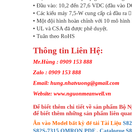
• Đầu vào: 10,2 đến 27,6 VDC (đầu vào D
• Các kiểu máy 7,5-W cung cấp cả đầu ra 
• Một đội hình hoàn chỉnh với 10 mô hình
• UL và CSA đã được phê duyệt.
• Tuân theo RoHS
Thông tin Liên Hệ:
Mr.Hùng : 0909 153 888
Zalo : 0909 153 888
Email: hung.nhatvuong@gmail.com
Website: www.nguonmeanwell.vn
Để biết thêm chi tiết về sản phẩm Bộ 
để biết thêm những sản phẩm liên quan
Ân vào Model bất kỳ để tải Tài Liệu
S8
S82S-7315 OMRON PDF
,
Catalogue 