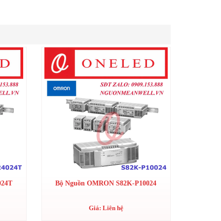
024T
Bộ Nguồn OMRON S82K-P10024
Giá: Liên hệ