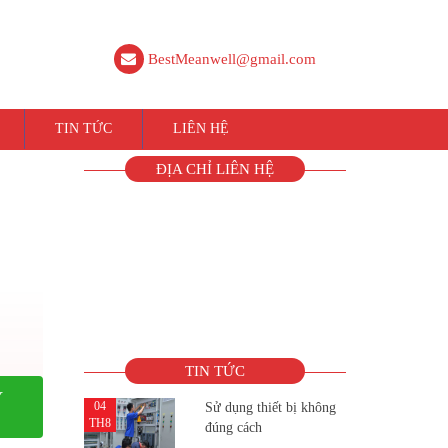
BestMeanwell@gmail.com
TIN TỨC
LIÊN HỆ
ĐỊA CHỈ LIÊN HỆ
TIN TỨC
Y
04
Sử dụng thiết bị không
TH8
đúng cách