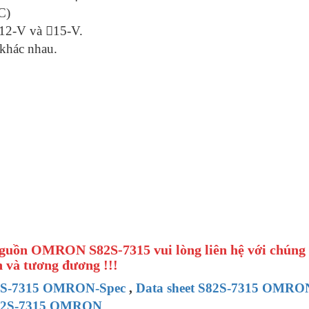
C)
12-V và 15-V.
 khác nhau.
Nguồn OMRON S82S-7315 vui lòng liên hệ với chúng 
 và tương đương !!!
2S-7315 OMRON-Spec
,
Data sheet S82S-7315 OMRO
S82S-7315 OMRON