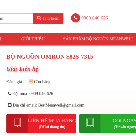
0909 046 626
Tìm kiếm
L
GIỚI THIỆU
SẢN PHẨM BỘ NGUỒN MEANWELL
BỘ NGUỒN OMRON S82S-7315'
Giá: Liên hệ
Đánh giá
Còn hàng
Đặt mua: 0909 046 626
Địa chỉ email: BestMeanwell@gmail.com
LIÊN HỆ MUA HÀNG
GỌI NGA
(Để lại thông tin)
(Tư vấn ngay)