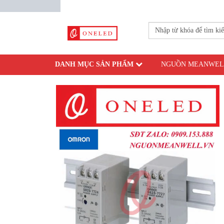
DANH MỤC SẢN PHẨM
NGUỒN MEANWEL