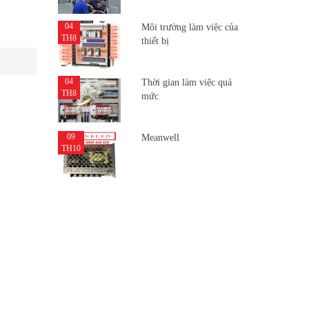
04
Môi trường làm việc của
TH8
thiết bị
04
Thời gian làm việc quá
TH8
mức
09
Meanwell
TH10