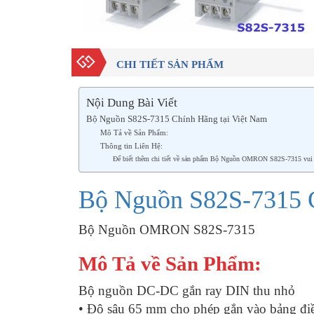
CHI TIẾT SẢN PHẨM
Nội Dung Bài Viết
Bộ Nguồn S82S-7315 Chính Hãng tại Việt Nam
Mô Tả về Sản Phẩm:
Thông tin Liên Hệ:
Để biết thêm chi tiết về sản phẩm Bộ Nguồn OMRON S82S-7315 vui lòn
Bộ Nguồn S82S-7315 C
Bộ Nguồn OMRON S82S-7315
Mô Tả về Sản Phẩm:
Bộ nguồn DC-DC gắn ray DIN thu nhỏ
• Độ sâu 65 mm cho phép gắn vào bảng đi