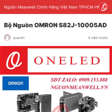
Nguồn Meanwell Chính Hãng Việt Nam TPHCM HN
Bộ Nguồn OMRON S82J-10005AD
quantri
4 năm trước