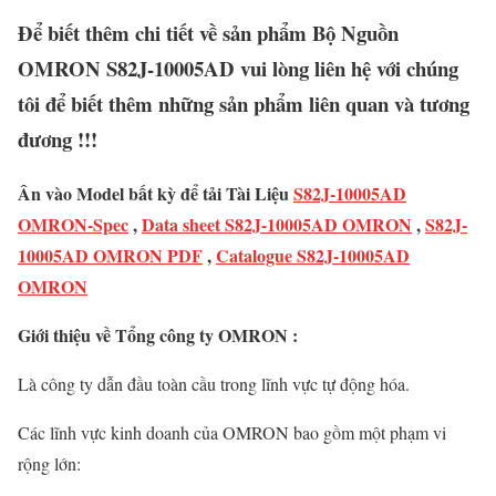
Để biết thêm chi tiết về sản phẩm Bộ Nguồn
OMRON S82J-10005AD vui lòng liên hệ với chúng
tôi để biết thêm những sản phẩm liên quan và tương
đương !!!
Ân vào Model bất kỳ để tải Tài Liệu
S82J-10005AD
OMRON-Spec
,
Data sheet S82J-10005AD OMRON
,
S82J-
10005AD OMRON PDF
,
Catalogue S82J-10005AD
OMRON
Giới thiệu về Tổng công ty OMRON :
Là công ty dẫn đầu toàn cầu trong lĩnh vực tự động hóa.
Các lĩnh vực kinh doanh của OMRON bao gồm một phạm vi
rộng lớn: