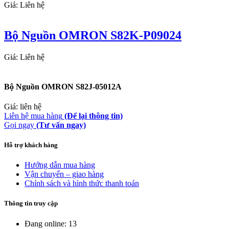
Giá: Liên hệ
Bộ Nguồn OMRON S82K-P09024
Giá: Liên hệ
Bộ Nguồn OMRON S82J-05012A
Giá: liên hệ
Liên hệ mua hàng
(Để lại thông tin)
Gọi ngay
(Tư vấn ngay)
Hỗ trợ khách hàng
Hướng dẫn mua hàng
Vận chuyển – giao hàng
Chính sách và hình thức thanh toán
Thông tin truy cập
Đang online: 13