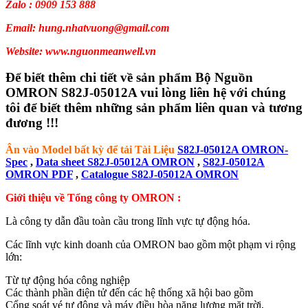
Zalo : 0909 153 888
Email: hung.nhatvuong@gmail.com
Website: www.nguonmeanwell.vn
Để biết thêm chi tiết về sản phẩm Bộ Nguồn
OMRON S82J-05012A vui lòng liên hệ với chúng
tôi để biết thêm những sản phẩm liên quan và tương
đương !!!
Ân vào Model bất kỳ để tải Tài Liệu
S82J-05012A OMRON-
Spec
,
Data sheet S82J-05012A OMRON
,
S82J-05012A
OMRON PDF
,
Catalogue S82J-05012A OMRON
Giới thiệu về Tổng công ty OMRON :
Là công ty dẫn đầu toàn cầu trong lĩnh vực tự động hóa.
Các lĩnh vực kinh doanh của OMRON bao gồm một phạm vi rộng
lớn:
Từ tự động hóa công nghiệp
Các thành phần điện tử đến các hệ thống xã hội bao gồm
Cổng soát vé tự động và máy điều hòa năng lượng mặt trời,