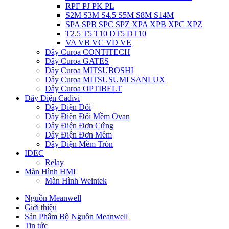
RPF PJ PK PL
S2M S3M S4.5 S5M S8M S14M
SPA SPB SPC SPZ XPA XPB XPC XPZ
T2.5 T5 T10 DT5 DT10
VA VB VC VD VE
Dây Curoa CONTITECH
Dây Curoa GATES
Dây Curoa MITSUBOSHI
Dây Curoa MITSUSUMI SANLUX
Dây Curoa OPTIBELT
Dây Điện Cadivi
Dây Điện Đôi
Dây Điện Đôi Mềm Ovan
Dây Điện Đơn Cứng
Dây Điện Đơn Mềm
Dây Điện Mềm Tròn
IDEC
Relay
Màn Hình HMI
Màn Hình Weintek
Nguồn Meanwell
Giới thiệu
Sản Phẩm Bộ Nguồn Meanwell
Tin tức