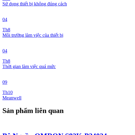
Sử dụng thiết bị không đúng cách
04
Th8
Môi trường làm việc của thiết bị
04
Th8
Thời gian làm việc quá mức
09
Th10
Meanwell
Sản phẩm liên quan