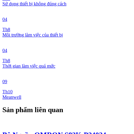
Sử dụng thiết bị không đúng cách
04
Th8
Môi trường làm việc của thiết bị
04
Th8
Thời gian làm việc quá mức
09
Th10
Meanwell
Sản phẩm liên quan