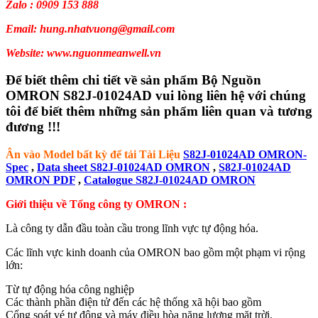
Zalo : 0909 153 888
Email: hung.nhatvuong@gmail.com
Website: www.nguonmeanwell.vn
Để biết thêm chi tiết về sản phẩm Bộ Nguồn
OMRON S82J-01024AD vui lòng liên hệ với chúng
tôi để biết thêm những sản phẩm liên quan và tương
đương !!!
Ân vào Model bất kỳ để tải Tài Liệu
S82J-01024AD OMRON-
Spec
,
Data sheet S82J-01024AD OMRON
,
S82J-01024AD
OMRON PDF
,
Catalogue S82J-01024AD OMRON
Giới thiệu về Tổng công ty OMRON :
Là công ty dẫn đầu toàn cầu trong lĩnh vực tự động hóa.
Các lĩnh vực kinh doanh của OMRON bao gồm một phạm vi rộng
lớn:
Từ tự động hóa công nghiệp
Các thành phần điện tử đến các hệ thống xã hội bao gồm
Cổng soát vé tự động và máy điều hòa năng lượng mặt trời,