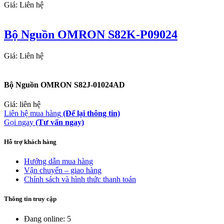
Giá: Liên hệ
Bộ Nguồn OMRON S82K-P09024
Giá: Liên hệ
Bộ Nguồn OMRON S82J-01024AD
Giá: liên hệ
Liên hệ mua hàng
(Để lại thông tin)
Gọi ngay
(Tư vấn ngay)
Hỗ trợ khách hàng
Hướng dẫn mua hàng
Vận chuyển – giao hàng
Chính sách và hình thức thanh toán
Thông tin truy cập
Đang online: 5