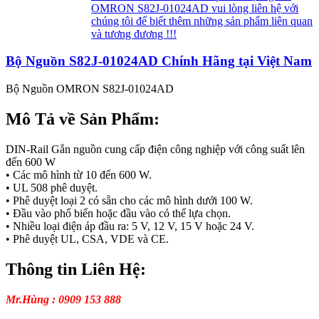
OMRON S82J-01024AD vui lòng liên hệ với
chúng tôi để biết thêm những sản phẩm liên quan
và tương đương !!!
Bộ Nguồn S82J-01024AD Chính Hãng tại Việt Nam
Bộ Nguồn OMRON S82J-01024AD
Mô Tả về Sản Phẩm:
DIN-Rail Gắn nguồn cung cấp điện công nghiệp với công suất lên
đến 600 W
• Các mô hình từ 10 đến 600 W.
• UL 508 phê duyệt.
• Phê duyệt loại 2 có sẵn cho các mô hình dưới 100 W.
• Đầu vào phổ biến hoặc đầu vào có thể lựa chọn.
• Nhiều loại điện áp đầu ra: 5 V, 12 V, 15 V hoặc 24 V.
• Phê duyệt UL, CSA, VDE và CE.
Thông tin Liên Hệ:
Mr.Hùng : 0909 153 888