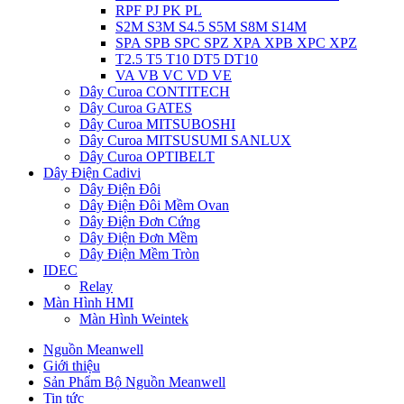
RPF PJ PK PL
S2M S3M S4.5 S5M S8M S14M
SPA SPB SPC SPZ XPA XPB XPC XPZ
T2.5 T5 T10 DT5 DT10
VA VB VC VD VE
Dây Curoa CONTITECH
Dây Curoa GATES
Dây Curoa MITSUBOSHI
Dây Curoa MITSUSUMI SANLUX
Dây Curoa OPTIBELT
Dây Điện Cadivi
Dây Điện Đôi
Dây Điện Đôi Mềm Ovan
Dây Điện Đơn Cứng
Dây Điện Đơn Mềm
Dây Điện Mềm Tròn
IDEC
Relay
Màn Hình HMI
Màn Hình Weintek
Nguồn Meanwell
Giới thiệu
Sản Phẩm Bộ Nguồn Meanwell
Tin tức