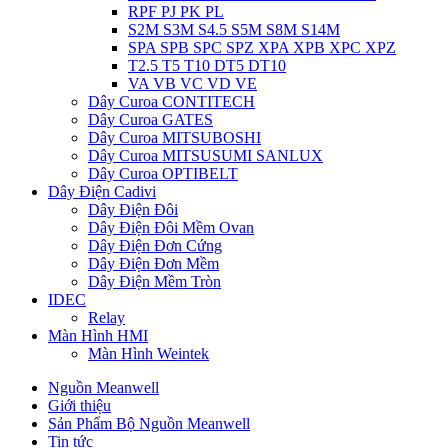
RPF PJ PK PL
S2M S3M S4.5 S5M S8M S14M
SPA SPB SPC SPZ XPA XPB XPC XPZ
T2.5 T5 T10 DT5 DT10
VA VB VC VD VE
Dây Curoa CONTITECH
Dây Curoa GATES
Dây Curoa MITSUBOSHI
Dây Curoa MITSUSUMI SANLUX
Dây Curoa OPTIBELT
Dây Điện Cadivi
Dây Điện Đôi
Dây Điện Đôi Mềm Ovan
Dây Điện Đơn Cứng
Dây Điện Đơn Mềm
Dây Điện Mềm Tròn
IDEC
Relay
Màn Hình HMI
Màn Hình Weintek
Nguồn Meanwell
Giới thiệu
Sản Phẩm Bộ Nguồn Meanwell
Tin tức