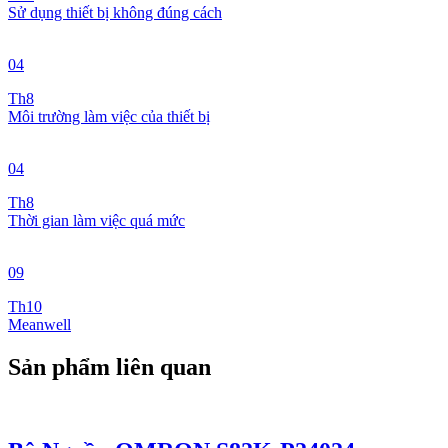
Sử dụng thiết bị không đúng cách
04
Th8
Môi trường làm việc của thiết bị
04
Th8
Thời gian làm việc quá mức
09
Th10
Meanwell
Sản phẩm liên quan