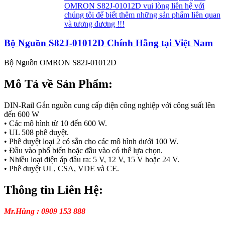
OMRON S82J-01012D vui lòng liên hệ với
chúng tôi để biết thêm những sản phẩm liên quan
và tương đương !!!
Bộ Nguồn S82J-01012D Chính Hãng tại Việt Nam
Bộ Nguồn OMRON S82J-01012D
Mô Tả về Sản Phẩm:
DIN-Rail Gắn nguồn cung cấp điện công nghiệp với công suất lên
đến 600 W
• Các mô hình từ 10 đến 600 W.
• UL 508 phê duyệt.
• Phê duyệt loại 2 có sẵn cho các mô hình dưới 100 W.
• Đầu vào phổ biến hoặc đầu vào có thể lựa chọn.
• Nhiều loại điện áp đầu ra: 5 V, 12 V, 15 V hoặc 24 V.
• Phê duyệt UL, CSA, VDE và CE.
Thông tin Liên Hệ:
Mr.Hùng : 0909 153 888