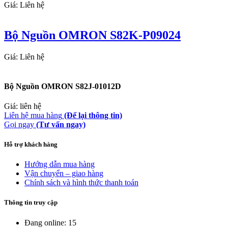
Giá: Liên hệ
Bộ Nguồn OMRON S82K-P09024
Giá: Liên hệ
Bộ Nguồn OMRON S82J-01012D
Giá: liên hệ
Liên hệ mua hàng
(Để lại thông tin)
Gọi ngay
(Tư vấn ngay)
Hỗ trợ khách hàng
Hướng dẫn mua hàng
Vận chuyển – giao hàng
Chính sách và hình thức thanh toán
Thông tin truy cập
Đang online: 15