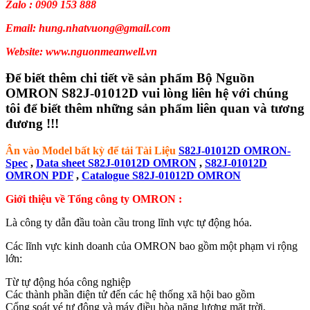
Zalo : 0909 153 888
Email: hung.nhatvuong@gmail.com
Website: www.nguonmeanwell.vn
Để biết thêm chi tiết về sản phẩm Bộ Nguồn
OMRON S82J-01012D vui lòng liên hệ với chúng
tôi để biết thêm những sản phẩm liên quan và tương
đương !!!
Ân vào Model bất kỳ để tải Tài Liệu
S82J-01012D OMRON-
Spec
,
Data sheet S82J-01012D OMRON
,
S82J-01012D
OMRON PDF
,
Catalogue S82J-01012D OMRON
Giới thiệu về Tổng công ty OMRON :
Là công ty dẫn đầu toàn cầu trong lĩnh vực tự động hóa.
Các lĩnh vực kinh doanh của OMRON bao gồm một phạm vi rộng
lớn:
Từ tự động hóa công nghiệp
Các thành phần điện tử đến các hệ thống xã hội bao gồm
Cổng soát vé tự động và máy điều hòa năng lượng mặt trời,