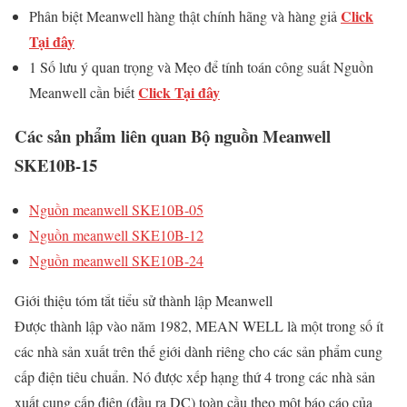
Click
Phân biệt Meanwell hàng thật chính hãng và hàng giả
Tại đây
1 Số lưu ý quan trọng và Mẹo để tính toán công suất Nguồn
Click Tại đây
Meanwell cần biết
Các sản phẩm liên quan Bộ nguồn Meanwell
SKE10B-15
Nguồn meanwell SKE10B-05
Nguồn meanwell SKE10B-12
Nguồn meanwell SKE10B-24
Giới thiệu tóm tắt tiểu sử thành lập Meanwell
Được thành lập vào năm 1982, MEAN WELL là một trong số ít
các nhà sản xuất trên thế giới dành riêng cho các sản phẩm cung
cấp điện tiêu chuẩn. Nó được xếp hạng thứ 4 trong các nhà sản
xuất cung cấp điện (đầu ra DC) toàn cầu theo một báo cáo của