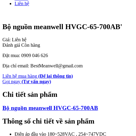
Liên hệ
Bộ nguồn meanwell HVGC-65-700AB'
Giá: Liên hệ
Đánh giá
Còn hàng
Đặt mua: 0909 046 626
Địa chỉ email: BestMeanwell@gmail.com
Liên hệ mua hàng
(Để lại thông tin)
Gọi ngay
(Tư vấn ngay)
Chi tiết sản phẩm
Bộ nguồn meanwell HVGC-65-700AB
Thông số chi tiết về sản phẩm
Điện áp đầu vào 180~528VAC , 254~747VDC