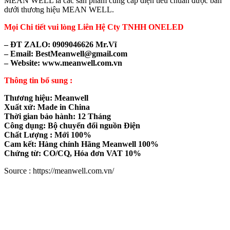
MEAN WELL là các sản phẩm cung cấp điện tiêu chuẩn được bán
dưới thương hiệu MEAN WELL.
Mọi Chi tiết vui lòng Liên Hệ Cty TNHH ONELED
– ĐT ZALO: 0909046626 Mr.Vĩ
– Email: BestMeanwell@gmail.com
– Website: www.meanwell.com.vn
Thông tin bổ sung :
Thương hiệu: Meanwell
Xuất xứ: Made in China
Thời gian bảo hành: 12 Tháng
Công dụng: Bộ chuyển đổi nguồn Điện
Chất Lượng : Mới 100%
Cam kết: Hàng chính Hãng Meanwell 100%
Chứng từ: CO/CQ, Hóa đơn VAT 10%
Source : https://meanwell.com.vn/