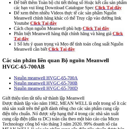
Để biết thêm Toàn bộ chi tiết thông số Hoặc kết cấu sản phẩm
các bạn vui lòng Download Catalogue Spec
Click Tại đây
Để xem thêm nhiều Videos thực tế các sản phẩm Nguồn
Meanwell chính hãng khác có thể Truy cập vào đường link
Youtube
Click Tại đây
Cách chọn nguồn Meanwell phù hợp
Click Tại đây
Phân biệt Meanwell hàng thật chính hãng và hàng giả
Click
Tại đây
1 Số lưu ý quan trọng và Mẹo để tính toán công suất Nguồn
Meanwell cần biết
Click Tại đây
Các sản phẩm liên quan Bộ nguồn Meanwell
HVGC-65-700AB
Nguồn meanwell HVGC-65-700A
Nguồn meanwell HVGC-65-700B
Nguồn meanwell HVGC-65-700D
Giới thiệu tóm tắt tiểu sử thành lập Meanwell
Được thành lập vào năm 1982, MEAN WELL là một trong số ít các
nhà sản xuất trên thế giới dành riêng cho các sản phẩm cung cấp
điện tiêu chuẩn. Nó được xếp hạng thứ 4 trong các nhà sản xuất
cung cấp điện (đầu ra DC) toàn cầu theo một báo cáo của Micro
Technology công bố vào tháng 3 năm 2020. 99% doanh số của