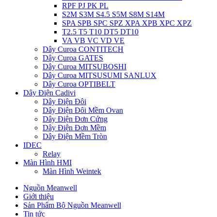
RPF PJ PK PL
S2M S3M S4.5 S5M S8M S14M
SPA SPB SPC SPZ XPA XPB XPC XPZ
T2.5 T5 T10 DT5 DT10
VA VB VC VD VE
Dây Curoa CONTITECH
Dây Curoa GATES
Dây Curoa MITSUBOSHI
Dây Curoa MITSUSUMI SANLUX
Dây Curoa OPTIBELT
Dây Điện Cadivi
Dây Điện Đôi
Dây Điện Đôi Mềm Ovan
Dây Điện Đơn Cứng
Dây Điện Đơn Mềm
Dây Điện Mềm Tròn
IDEC
Relay
Màn Hình HMI
Màn Hình Weintek
Nguồn Meanwell
Giới thiệu
Sản Phẩm Bộ Nguồn Meanwell
Tin tức