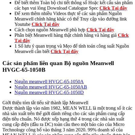
Để biết thêm Toàn bộ chi tiết thông số Hoặc kết cấu sản phẩm
các bạn vui lòng Download Catalogue Spec
Click Tại đây
Để xem thêm nhiều Videos thực tế các sản phẩm Nguồn
Meanwell chính hãng khác có thể Truy cập vào đường link
Youtube
Click Tại đây
Cách chọn nguồn Meanwell phù hợp
Click Tại đây
Phân biệt Meanwell hàng thật chính hãng và hàng giả
Click
Tại đây
1 Số lưu ý quan trọng và Mẹo để tính toán công suất Nguồn
Meanwell cần biết
Click Tại đây
Các sản phẩm liên quan Bộ nguồn Meanwell
HVGC-65-1050B
Nguồn meanwell HVGC-65-1050A
Nguồn meanwell HVGC-65-1050AB
Nguồn meanwell HVGC-65-1050D
Giới thiệu tóm tắt tiểu sử thành lập Meanwell
Được thành lập vào năm 1982, MEAN WELL là một trong số ít các
nhà sản xuất trên thế giới dành riêng cho các sản phẩm cung cấp
điện tiêu chuẩn. Nó được xếp hạng thứ 4 trong các nhà sản xuất
cung cấp điện (đầu ra DC) toàn cầu theo một báo cáo của Micro
Technology công bố vào tháng 3 năm 2020. 99% doanh số của