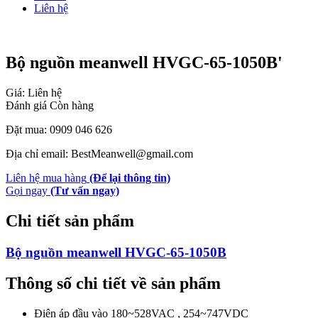
Liên hệ
Bộ nguồn meanwell HVGC-65-1050B'
Giá: Liên hệ
Đánh giá
Còn hàng
Đặt mua: 0909 046 626
Địa chỉ email: BestMeanwell@gmail.com
Liên hệ mua hàng
(Để lại thông tin)
Gọi ngay
(Tư vấn ngay)
Chi tiết sản phẩm
Bộ nguồn meanwell HVGC-65-1050B
Thông số chi tiết về sản phẩm
Điện áp đầu vào 180~528VAC , 254~747VDC