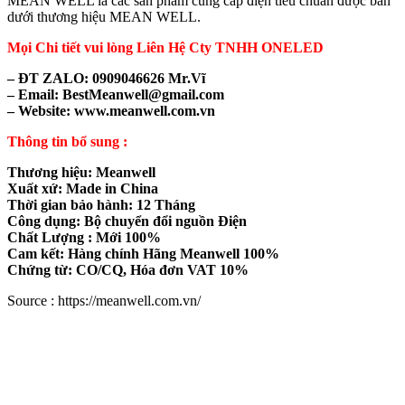
MEAN WELL là các sản phẩm cung cấp điện tiêu chuẩn được bán
dưới thương hiệu MEAN WELL.
Mọi Chi tiết vui lòng Liên Hệ Cty TNHH ONELED
– ĐT ZALO: 0909046626 Mr.Vĩ
– Email: BestMeanwell@gmail.com
– Website: www.meanwell.com.vn
Thông tin bổ sung :
Thương hiệu: Meanwell
Xuất xứ: Made in China
Thời gian bảo hành: 12 Tháng
Công dụng: Bộ chuyển đổi nguồn Điện
Chất Lượng : Mới 100%
Cam kết: Hàng chính Hãng Meanwell 100%
Chứng từ: CO/CQ, Hóa đơn VAT 10%
Source : https://meanwell.com.vn/