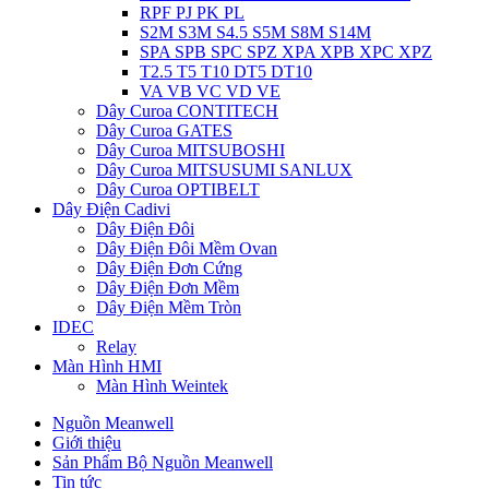
RPF PJ PK PL
S2M S3M S4.5 S5M S8M S14M
SPA SPB SPC SPZ XPA XPB XPC XPZ
T2.5 T5 T10 DT5 DT10
VA VB VC VD VE
Dây Curoa CONTITECH
Dây Curoa GATES
Dây Curoa MITSUBOSHI
Dây Curoa MITSUSUMI SANLUX
Dây Curoa OPTIBELT
Dây Điện Cadivi
Dây Điện Đôi
Dây Điện Đôi Mềm Ovan
Dây Điện Đơn Cứng
Dây Điện Đơn Mềm
Dây Điện Mềm Tròn
IDEC
Relay
Màn Hình HMI
Màn Hình Weintek
Nguồn Meanwell
Giới thiệu
Sản Phẩm Bộ Nguồn Meanwell
Tin tức