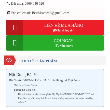
Đặt mua: 0909 046 626
Địa chỉ email: BestMeanwell@gmail.com
LIÊN HỆ MUA HÀNG
(Để lại thông tin)
GỌI NGAY
(Tư vấn ngay)
CHI TIẾT SẢN PHẨM
Nội Dung Bài Viết
Bộ Nguồn S8VM-01512CD Chính Hãng tại Việt Nam
Mô Tả về Sản Phẩm:
Thông tin Liên Hệ:
Để biết thêm chi tiết về sản phẩm Bộ Nguồn OMRON S8VM-01512CD vui
lòng liên hệ với chúng tôi để biết thêm những sản phẩm liên quan và tương
đương !!!