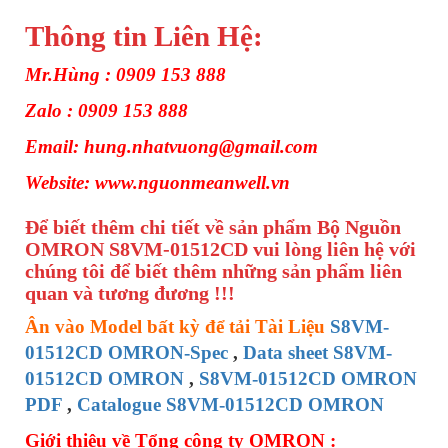
Thông tin Liên Hệ:
Mr.Hùng : 0909 153 888
Zalo : 0909 153 888
Email: hung.nhatvuong@gmail.com
Website: www.nguonmeanwell.vn
Để biết thêm chi tiết về sản phẩm Bộ Nguồn
OMRON S8VM-01512CD vui lòng liên hệ với
chúng tôi để biết thêm những sản phẩm liên
quan và tương đương !!!
Ân vào Model bất kỳ để tải Tài Liệu
S8VM-
01512CD OMRON-Spec
,
Data sheet S8VM-
01512CD OMRON
,
S8VM-01512CD OMRON
PDF
,
Catalogue S8VM-01512CD OMRON
Giới thiệu về Tổng công ty OMRON :