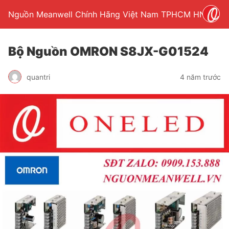
Nguồn Meanwell Chính Hãng Việt Nam TPHCM HN
Bộ Nguồn OMRON S8JX-G01524
quantri
4 năm trước