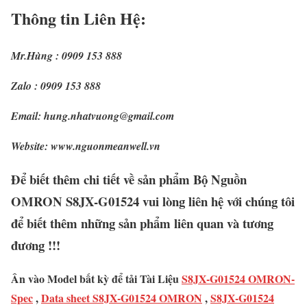
Thông tin Liên Hệ:
Mr.Hùng : 0909 153 888
Zalo : 0909 153 888
Email: hung.nhatvuong@gmail.com
Website: www.nguonmeanwell.vn
Để biết thêm chi tiết về sản phẩm Bộ Nguồn
OMRON S8JX-G01524 vui lòng liên hệ với chúng tôi
để biết thêm những sản phẩm liên quan và tương
đương !!!
Ân vào Model bất kỳ để tải Tài Liệu
S8JX-G01524 OMRON-
Spec
,
Data sheet S8JX-G01524 OMRON
,
S8JX-G01524