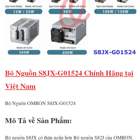
Bộ Nguồn S8JX-G01524 Chính Hãng tại
Việt Nam
Bộ Nguồn OMRON S8JX-G01524
Mô Tả về Sản Phẩm:
Bộ nguồn S8JX có thân ngắn hơn Bộ nguồn S82J của OMRON.