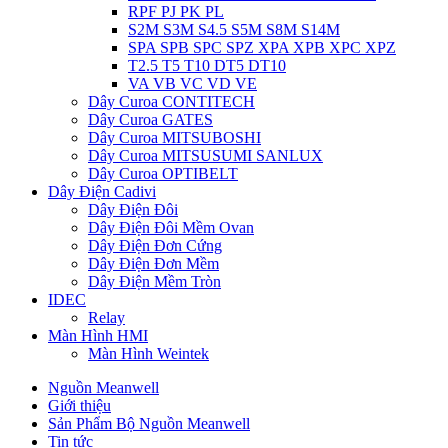
RPF PJ PK PL
S2M S3M S4.5 S5M S8M S14M
SPA SPB SPC SPZ XPA XPB XPC XPZ
T2.5 T5 T10 DT5 DT10
VA VB VC VD VE
Dây Curoa CONTITECH
Dây Curoa GATES
Dây Curoa MITSUBOSHI
Dây Curoa MITSUSUMI SANLUX
Dây Curoa OPTIBELT
Dây Điện Cadivi
Dây Điện Đôi
Dây Điện Đôi Mềm Ovan
Dây Điện Đơn Cứng
Dây Điện Đơn Mềm
Dây Điện Mềm Tròn
IDEC
Relay
Màn Hình HMI
Màn Hình Weintek
Nguồn Meanwell
Giới thiệu
Sản Phẩm Bộ Nguồn Meanwell
Tin tức