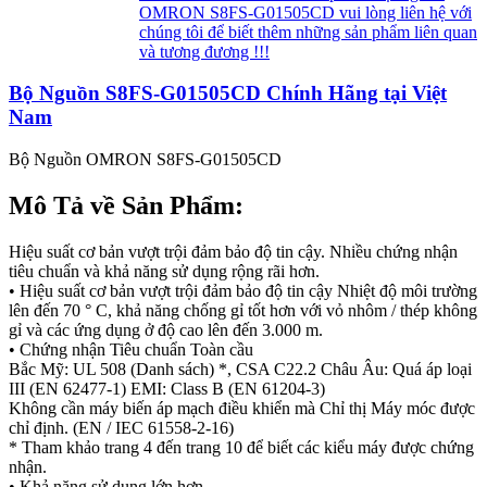
OMRON S8FS-G01505CD vui lòng liên hệ với
chúng tôi để biết thêm những sản phẩm liên quan
và tương đương !!!
Bộ Nguồn S8FS-G01505CD Chính Hãng tại Việt
Nam
Bộ Nguồn OMRON S8FS-G01505CD
Mô Tả về Sản Phẩm:
Hiệu suất cơ bản vượt trội đảm bảo độ tin cậy. Nhiều chứng nhận
tiêu chuẩn và khả năng sử dụng rộng rãi hơn.
• Hiệu suất cơ bản vượt trội đảm bảo độ tin cậy Nhiệt độ môi trường
lên đến 70 ° C, khả năng chống gỉ tốt hơn với vỏ nhôm / thép không
gỉ và các ứng dụng ở độ cao lên đến 3.000 m.
• Chứng nhận Tiêu chuẩn Toàn cầu
Bắc Mỹ: UL 508 (Danh sách) *, CSA C22.2 Châu Âu: Quá áp loại
III (EN 62477-1) EMI: Class B (EN 61204-3)
Không cần máy biến áp mạch điều khiển mà Chỉ thị Máy móc được
chỉ định. (EN / IEC 61558-2-16)
* Tham khảo trang 4 đến trang 10 để biết các kiểu máy được chứng
nhận.
• Khả năng sử dụng lớn hơn