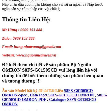
Nắp chặn đầu cuối ngăn không cho vít rơi ra ngoài và Nắp trước
ngăn cản sự xâm nhập của vật chất lạ.
Thông tin Liên Hệ:
Mr.Hùng : 0909 153 888
Zalo : 0909 153 888
Email: hung.nhatvuong@gmail.com
Website: www.nguonmeanwell.vn
Để biết thêm chi tiết về sản phẩm Bộ Nguồn
OMRON S8FS-G01505CD vui lòng liên hệ với
chúng tôi để biết thêm những sản phẩm liên quan
và tương đương !!!
Ân vào Model bất kỳ để tải Tài Liệu
S8FS-G01505CD
OMRON-Spec
,
Data sheet S8FS-G01505CD OMRON
,
S8FS-
G01505CD OMRON PDF
,
Catalogue S8FS-G01505CD
OMRON