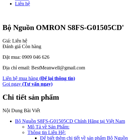
Liên hệ
Bộ Nguồn OMRON S8FS-G01505CD'
Giá: Liên hệ
Đánh giá
Còn hàng
Đặt mua: 0909 046 626
Địa chỉ email: BestMeanwell@gmail.com
Liên hệ mua hàng
(Để lại thông tin)
Gọi ngay
(Tư vấn ngay)
Chi tiết sản phẩm
Nội Dung Bài Viết
Bộ Nguồn S8FS-G01505CD Chính Hãng tại Việt Nam
Mô Tả về Sản Phẩm:
Thông tin Liên Hệ:
Để biết thêm chi tiết về sản phẩm Bộ Nguồn