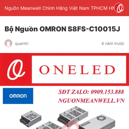
Nguồn Meanwell Chính Hãng Việt Nam TPHCM HN
Bộ Nguồn OMRON S8FS-C10015J
quantri
4 năm trước