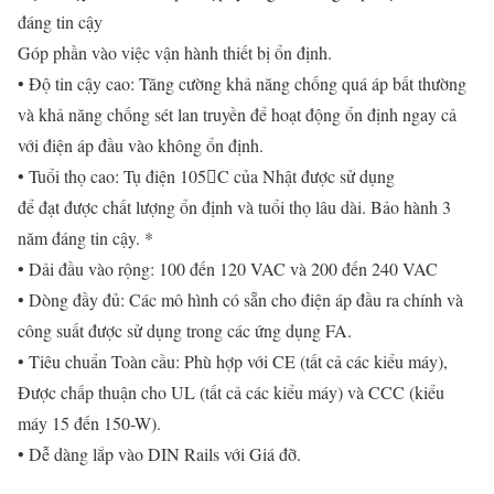
đáng tin cậy
Góp phần vào việc vận hành thiết bị ổn định.
• Độ tin cậy cao: Tăng cường khả năng chống quá áp bất thường
và khả năng chống sét lan truyền để hoạt động ổn định ngay cả
với điện áp đầu vào không ổn định.
• Tuổi thọ cao: Tụ điện 105C của Nhật được sử dụng
để đạt được chất lượng ổn định và tuổi thọ lâu dài. Bảo hành 3
năm đáng tin cậy. *
• Dải đầu vào rộng: 100 đến 120 VAC và 200 đến 240 VAC
• Dòng đầy đủ: Các mô hình có sẵn cho điện áp đầu ra chính và
công suất được sử dụng trong các ứng dụng FA.
• Tiêu chuẩn Toàn cầu: Phù hợp với CE (tất cả các kiểu máy),
Được chấp thuận cho UL (tất cả các kiểu máy) và CCC (kiểu
máy 15 đến 150-W).
• Dễ dàng lắp vào DIN Rails với Giá đỡ.