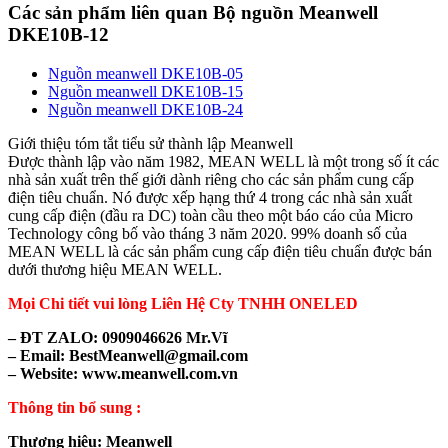
Các sản phẩm liên quan Bộ nguồn Meanwell
DKE10B-12
Nguồn meanwell DKE10B-05
Nguồn meanwell DKE10B-15
Nguồn meanwell DKE10B-24
Giới thiệu tóm tắt tiểu sử thành lập Meanwell
Được thành lập vào năm 1982, MEAN WELL là một trong số ít các
nhà sản xuất trên thế giới dành riêng cho các sản phẩm cung cấp
điện tiêu chuẩn. Nó được xếp hạng thứ 4 trong các nhà sản xuất
cung cấp điện (đầu ra DC) toàn cầu theo một báo cáo của Micro
Technology công bố vào tháng 3 năm 2020. 99% doanh số của
MEAN WELL là các sản phẩm cung cấp điện tiêu chuẩn được bán
dưới thương hiệu MEAN WELL.
Mọi Chi tiết vui lòng Liên Hệ Cty TNHH ONELED
– ĐT ZALO: 0909046626 Mr.Vĩ
– Email: BestMeanwell@gmail.com
– Website: www.meanwell.com.vn
Thông tin bổ sung :
Thương hiệu: Meanwell