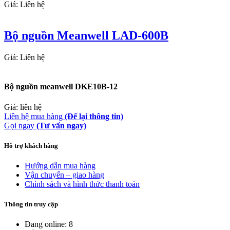
Giá: Liên hệ
Bộ nguồn Meanwell LAD-600B
Giá: Liên hệ
Bộ nguồn meanwell DKE10B-12
Giá: liên hệ
Liên hệ mua hàng
(Để lại thông tin)
Gọi ngay
(Tư vấn ngay)
Hỗ trợ khách hàng
Hướng dẫn mua hàng
Vận chuyển – giao hàng
Chính sách và hình thức thanh toán
Thông tin truy cập
Đang online: 8