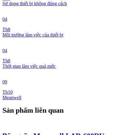
Sử dụng thiết bị không đúng cách
04
Th8
Môi trường làm việc của thiết bị
04
Th8
Thời gian làm việc quá mức
09
Th10
Meanwell
Sản phẩm liên quan