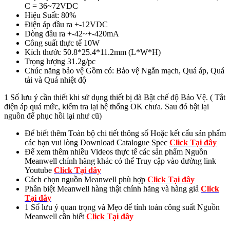
C = 36~72VDC
Hiệu Suất: 80%
Điện áp đầu ra +-12VDC
Dòng đầu ra +-42~+-420mA
Công suất thực tế 10W
Kích thước 50.8*25.4*11.2mm (L*W*H)
Trọng lượng 31.2g/pc
Chúc năng bảo vệ Gồm có: Bảo vệ Ngắn mạch, Quá áp, Quá
tải và Quá nhiệt độ
1 Số lưu ý cần thiết khi sử dụng thiết bị đã Bật chế độ Bảo Vệ. ( Tắt
điện áp quá mức, kiểm tra lại hệ thống OK chưa. Sau đó bật lại
nguồn để phục hồi lại như cũ)
Để biết thêm Toàn bộ chi tiết thông số Hoặc kết cấu sản phẩm
các bạn vui lòng Download Catalogue Spec
Click Tại đây
Để xem thêm nhiều Videos thực tế các sản phẩm Nguồn
Meanwell chính hãng khác có thể Truy cập vào đường link
Youtube
Click Tại đây
Cách chọn nguồn Meanwell phù hợp
Click Tại đây
Phân biệt Meanwell hàng thật chính hãng và hàng giả
Click
Tại đây
1 Số lưu ý quan trọng và Mẹo để tính toán công suất Nguồn
Meanwell cần biết
Click Tại đây