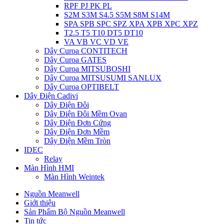
RPF PJ PK PL
S2M S3M S4.5 S5M S8M S14M
SPA SPB SPC SPZ XPA XPB XPC XPZ
T2.5 T5 T10 DT5 DT10
VA VB VC VD VE
Dây Curoa CONTITECH
Dây Curoa GATES
Dây Curoa MITSUBOSHI
Dây Curoa MITSUSUMI SANLUX
Dây Curoa OPTIBELT
Dây Điện Cadivi
Dây Điện Đôi
Dây Điện Đôi Mềm Ovan
Dây Điện Đơn Cứng
Dây Điện Đơn Mềm
Dây Điện Mềm Tròn
IDEC
Relay
Màn Hình HMI
Màn Hình Weintek
Nguồn Meanwell
Giới thiệu
Sản Phẩm Bộ Nguồn Meanwell
Tin tức